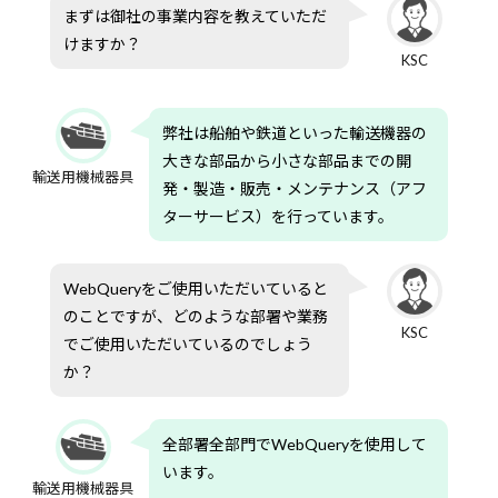
タを
まずは御社の事業内容を教えていただ
確認
けますか？
2
KSC
SQL
がわ
から
弊社は船舶や鉄道といった輸送機器の
なく
ても
大きな部品から小さな部品までの開
輸送用機械器具
操作
発・製造・販売・メンテナンス（アフ
でき
ターサービス）を行っています。
る
WebQueryをご使用いただいていると
のことですが、どのような部署や業務
KSC
でご使用いただいているのでしょう
か？
全部署全部門でWebQueryを使用して
います。
輸送用機械器具