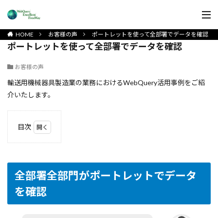
HOME
お客様の声
ポートレットを使って全部署でデータを確認
ポートレットを使って全部署でデータを確認
お客様の声
輸送用機械器具製造業の業務におけるWebQuery活用事例をご紹
介いたします。
目次
1
全部
署全
部門
全部署全部門がポートレットでデータ
がポ
ート
を確認
レッ
トで
デー