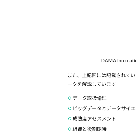
早く
見つ
けら
れる
3.3
セキ
ュリ
ティ
対策
DAMA Inte
を適
切に
また、上記図には記載されてい
行え
ークを解説しています。
る
4
データ取扱倫理
理
ビッグデータとデータサイエ
想
的
成熟度アセスメント
な
デ
組織と役割期待
ー