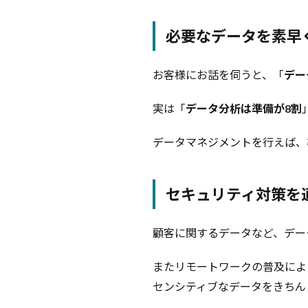
タ
5.1
必要なデータを素早
ビジ
ネス
デー
お客様にお話を伺うと、「
デー
タ
実は「
データ分析は準備が8割
5.2
メタ
デー
データマネジメントを行えば、
タ
5.3
セキュリティ対策を
業務
にお
ける
顧客に関するデータなど、デー
ビジ
ネス
またリモートワークの普及によ
デー
タと
センシティブなデータをきちん
メタ