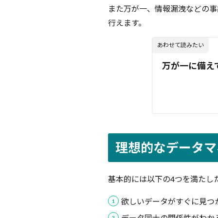
デー
また万が一、情報漏洩などの事
タの
行えます。
例
6
あわせて読みたい
デ
ー
万が一に備え
タ
マ
ネ
ジ
メ
ン
ト
に
理想的なデータマ
取
り
組
基本的には以下の4つを満たし
む
上
欲しいデータがすぐに見つ
で
の
データ同士の関係性がわか