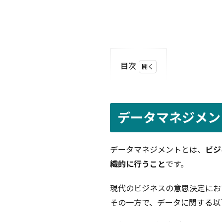
目次
1
デ
ー
タ
データマネジメン
マ
ネ
ジ
データマネジメントとは、
ビジ
メ
織的に行うこと
です。
ン
ト
と
現代のビジネスの意思決定にお
は
その一方で、データに関する以
2
デ