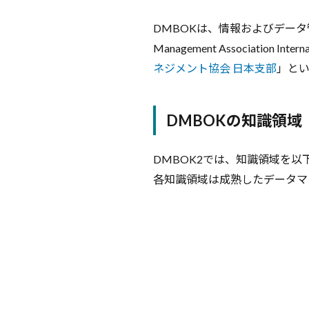
の
メ
DMBOKは、情報およびデー
リ
Management Associati
ッ
ト
ネジメント協会 日本支部
」と
3.1
デー
DMBOKの知識領域
タの
取捨
選択/
DMBOK2では、知識領域を
整理
がス
各知識領域は成熟したデータマ
ムー
ズに
なる
3.2
必要
なデ
ータ
を素