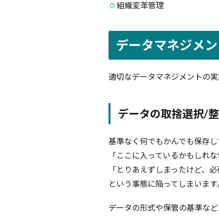
組織変革管理
タ
マ
ネ
ジ
データマネジメン
メ
ン
ト
適切なデータマネジメントの実
の
状
態
データの取捨選択/
5
管
理
基準なく何でもかんでも保存し
対
「ここに入っているかもしれな
象
「とりあえずしまったけど、必
と
な
という事態に陥ってしまいます
る
デ
データの形式や保管の基準など
ー