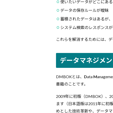
ータマ
使いたいデータがどこにある
ネジメ
データの保存ルールが曖昧
ントの
知識体
蓄積されたデータはあるが、
系・
システム検索のレスポンスが
DMBOK
2.1
これらを解消するためには、デ
DMBOK
の知識
領域
データマネジメン
3
デ
ー
DMBOKとは、
D
ata
M
anageme
タ
マ
書籍のことです。
ネ
ジ
2009年に初版（DMBOK）、
メ
ます（日本語版は2011年に初
ン
ト
めとした技術革新や、データマ